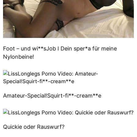
Foot – und wi**sJob I Dein sper*a für meine
Nylonbeine!
Amateur-Special!Squirt-fi**-cream**e
Quickie oder Rauswurf?