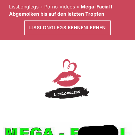
LissLonglegs
»
Porno Videos
»
Mega-Facial I
Abgemolken bis auf den letzten Tropfen
LISSLONGLEGS KENNENLERNEN