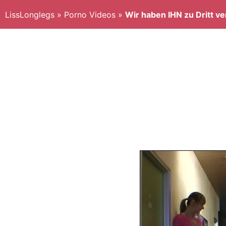
LissLonglegs
»
Porno Videos
»
Wir haben IHN zu Dritt ve