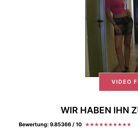
VIDEO 
WIR HABEN IHN 
Bewertung: 9.85366 / 10
★
★
★
★
★
★
★
★
★
★