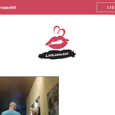
rnascht!
LI