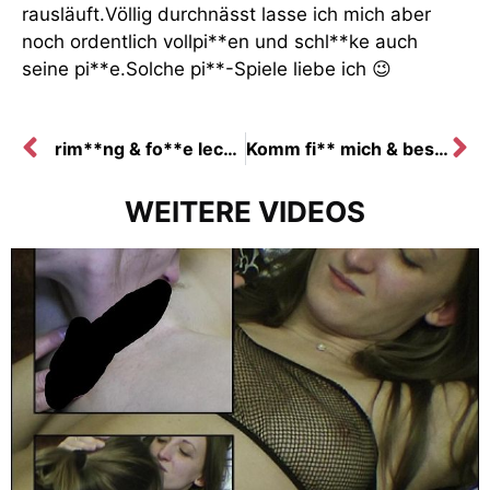
rausläuft.Völlig durchnässt lasse ich mich aber
noch ordentlich vollpi**en und schl**ke auch
seine pi**e.Solche pi**-Spiele liebe ich 😉
rim**ng & fo**e lec*en
Komm fi** mich & bes**gS mir hart!Cum***t
WEITERE VIDEOS