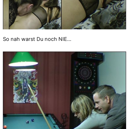
So nah warst Du noch NIE…