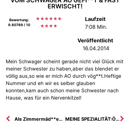
VOM SCHWAGER AO GEFI**T & FAST
ERWISCHT!
★
★
★
★
★
★
Laufzeit
Bewertung:
9.80769 / 10
★
★
★
★
7:08 Min.
Veröffentlicht
16.04.2014
Mein Schwager scheint gerade nicht viel Glück mit
meiner Schwester zu haben,aber das blendet er
völlig aus,so wie er mich AO durch vög**t.Heftige
Nummer und eh wir es selber glauben
konnten,kam auch schon meine Schwester nach
Hause, was für ein Nervenkitzel!
Als Zimmermäd**en durch fremde Betten….
MEINE SPEZIALITÄT:Öliges Abmelken