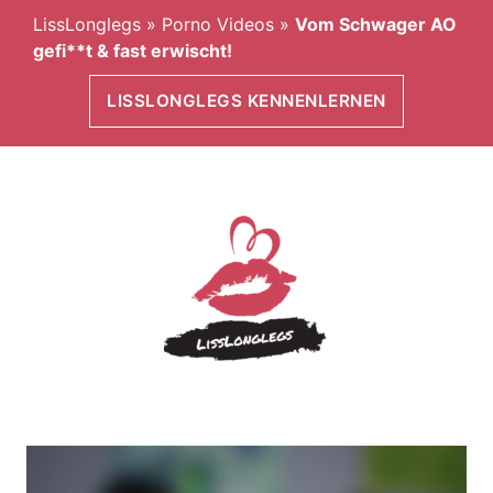
LissLonglegs
»
Porno Videos
»
Vom Schwager AO
gefi**t & fast erwischt!
LISSLONGLEGS KENNENLERNEN