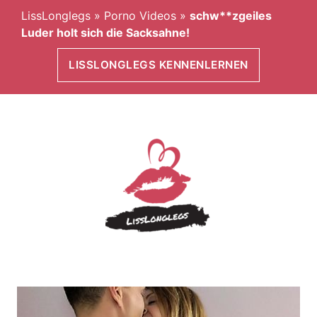
LissLonglegs
»
Porno Videos
»
schw**zgeiles
Luder holt sich die Sacksahne!
LISSLONGLEGS KENNENLERNEN