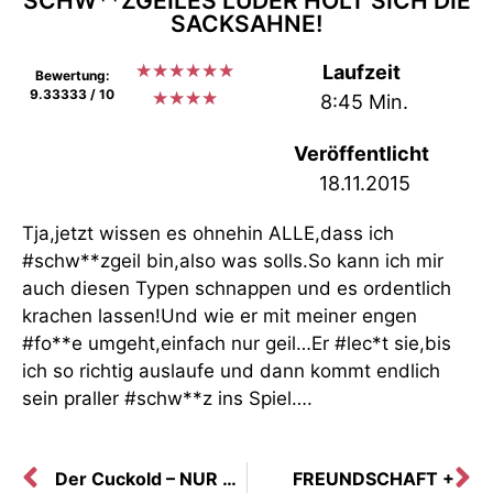
SCHW**ZGEILES LUDER HOLT SICH DIE
SACKSAHNE!
★
★
★
★
★
★
Laufzeit
Bewertung:
9.33333 / 10
★
★
★
★
8:45 Min.
Veröffentlicht
18.11.2015
Tja,jetzt wissen es ohnehin ALLE,dass ich
#schw**zgeil bin,also was solls.So kann ich mir
auch diesen Typen schnappen und es ordentlich
krachen lassen!Und wie er mit meiner engen
#fo**e umgeht,einfach nur geil…Er #lec*t sie,bis
ich so richtig auslaufe und dann kommt endlich
sein praller #schw**z ins Spiel….
Der Cuckold – NUR ZUSCHAUEN!
FREUNDSCHAFT +