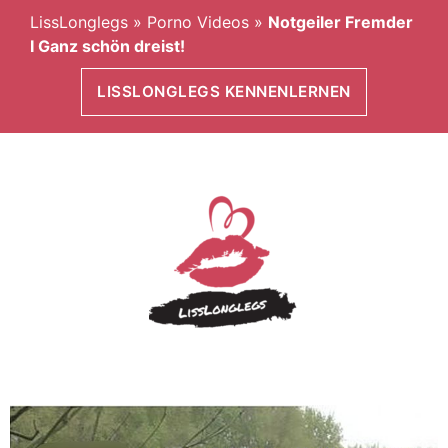
LissLonglegs
»
Porno Videos
»
Notgeiler Fremder
I Ganz schön dreist!
LISSLONGLEGS KENNENLERNEN