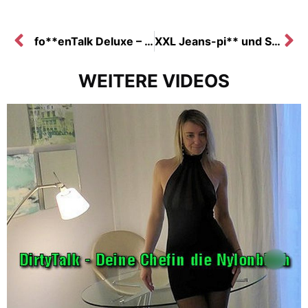
fo**enTalk Deluxe – Deine Milf-fo**e braucht DEINEN schw**z!
XXL Jeans-pi** und Selbstbefrie***ng in durchnässter Jeans
WEITERE VIDEOS